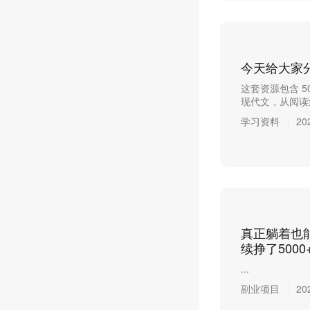
今天给大家分
这套资源包含 
现代文，从阅读到
学习资料
20
真正躺着也
续挣了500
...
副业项目
20