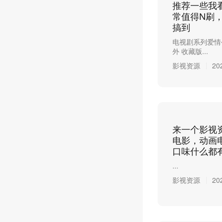
推荐一些我
常值得N刷
搞到
电视剧系列爱情公
外 收藏版...
影视资源
20
来一个影视
电影，动画
口味什么都
...
影视资源
20