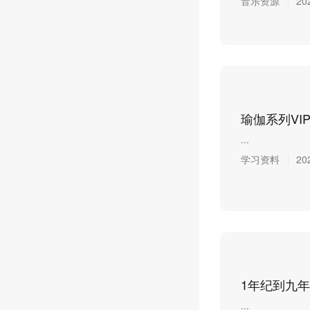
音乐资源
20
瑜伽系列VI
...
学习资料
20
1年纪到九年级
...